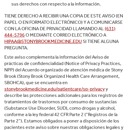
sus derechos con respecto a la información.
TIENE DERECHO A RECIBIR UNA COPIA DE ESTE AVISO (EN
PAPEL O EN FORMATO ELECTRÓNICO) Y A COMUNICARSE
CON LA OFICINA DE PRIVACIDAD LLAMANDO AL
(631)
444-5796
O MEDIANTE CORREO ELECTRÓNICO A
HIPAA@STONYBROOKMEDICINE.EDU
SI TIENE ALGUNA
PREGUNTA.
Este aviso complementa la información del Aviso de
prácticas de confidencialidad (Notice of Privacy Practices,
NPP) del Acuerdo organizado de atención médica de Stony
Brook (Stony Brook Organized Health Care Arrangement,
SBOHCA), que se encuentra en
stonybrookmedicine.edu/patientcare/sp-privacy
y
describe las protecciones adicionales para los registros de
tratamientos de trastornos por consumo de sustancias
(Substance Use Disorder, SUD), como drogas y alcohol,
conforme a la ley federal 42 CFR Parte 2 (“Registros de la
Parte 2”). Estamos obligados a poner a disposición de los
pacientes este aviso sobre nuestras obligaciones legales y