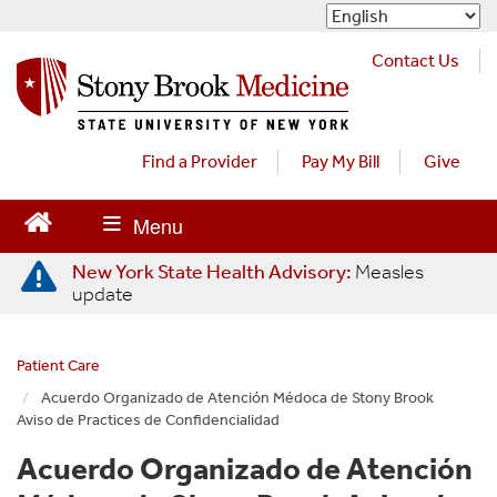
S
k
i
Contact Us
p
t
o
m
Find a Provider
Pay My Bill
Give
a
i
n
c
New York State Health Advisory:
Measles
o
update
n
t
e
Patient Care
n
Acuerdo Organizado de Atención Médoca de Stony Brook
t
Aviso de Practices de Confidencialidad
Acuerdo Organizado de Atención