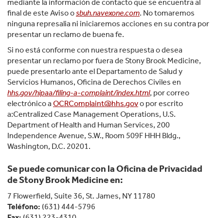
mediante la información de contacto que se encuentra al
final de este Aviso o
sbuh.navexone.com
. No tomaremos
ninguna represalia ni iniciaremos acciones en su contra por
presentar un reclamo de buena fe.
Si no está conforme con nuestra respuesta o desea
presentar un reclamo por fuera de Stony Brook Medicine,
puede presentarlo ante el Departamento de Salud y
Servicios Humanos, Oficina de Derechos Civiles en
hhs.gov/hipaa/filing-a-complaint/index.html
, por correo
electrónico a
OCRComplaint@hhs.gov
o por escrito
a:Centralized Case Management Operations, U.S.
Department of Health and Human Services, 200
Independence Avenue, S.W., Room 509F HHH Bldg.,
Washington, D.C. 20201.
Se puede comunicar con la Oficina de Privacidad
de Stony Brook Medicine en:
7 Flowerfield, Suite 36, St. James, NY 11780
Teléfono:
(631) 444-5796
Fax:
(631) 223-4310